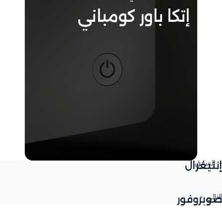
إتكا باور كومباني
إنتيغرال
صوبروفور