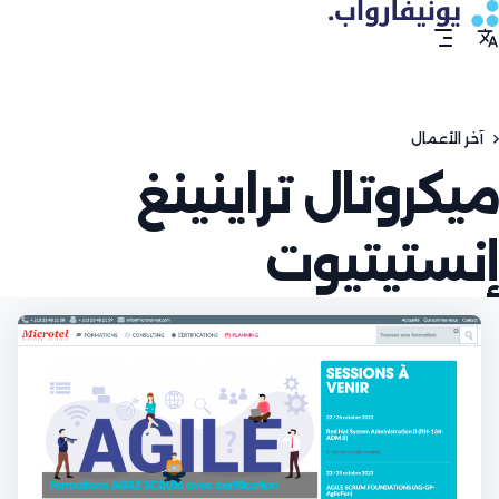
آخر الأعمال
ميكروتال تراينينغ
إنستيتيوت